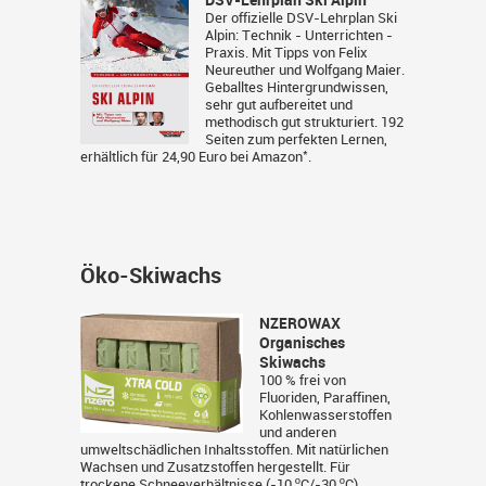
DSV-Lehrplan Ski Alpin
Der offizielle DSV-Lehrplan Ski
Alpin: Technik - Unterrichten -
Praxis. Mit Tipps von Felix
Neureuther und Wolfgang Maier.
Geballtes Hintergrundwissen,
sehr gut aufbereitet und
methodisch gut strukturiert. 192
Seiten zum perfekten Lernen,
*
erhältlich für 24,90 Euro bei
Amazon
.
Öko-Skiwachs
NZEROWAX
Organisches
Skiwachs
100 % frei von
Fluoriden, Paraffinen,
Kohlenwasserstoffen
und anderen
umweltschädlichen Inhaltsstoffen. Mit natürlichen
Wachsen und Zusatzstoffen hergestellt. Für
trockene Schneeverhältnisse (-10 ºC/-30 ºC).